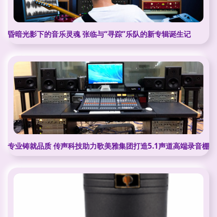
昏暗光影下的音乐灵魂 张临与“寻踪”乐队的新专辑诞生记
专业铸就品质 传声科技助力歌美雅集团打造5.1声道高端录音棚