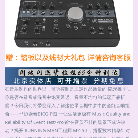
在音乐制作的世界里，监听控制是决定作品质量的“隐形推手”。
你是否在录音或混音中饱受延迟、音量不均匀的低端产品折
磨？今日我们将带您深入了解这位录音棚中梦中的全能音响组
合——**迈索泰BICG-P图 一让生活更极有 Music Quality and
Reliability Of Event Test/Pro者“在音质不佳的场景下或许被
动？揭开 RUNNING MAN工程师 MZ-54 ，搭配技术精华针对