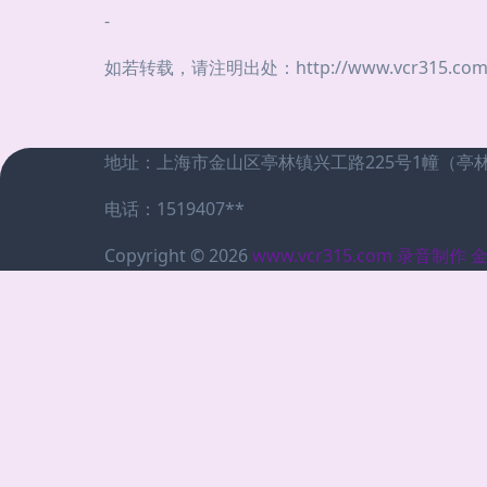
-
如若转载，请注明出处：http://www.vcr315.com/in
地址：上海市金山区亭林镇兴工路225号1幢（亭
电话：1519407**
Copyright © 2026
www.vcr315.com
录音制作