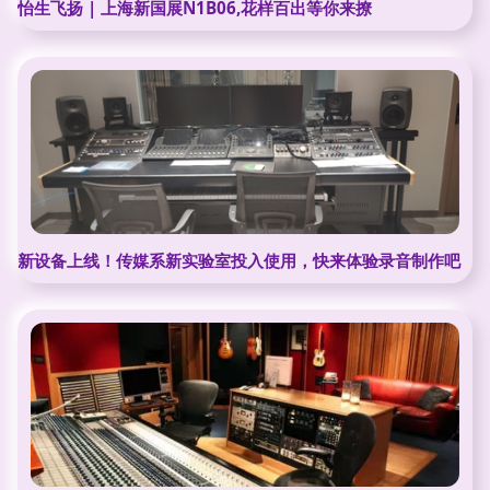
怡生飞扬 | 上海新国展N1B06,花样百出等你来撩
新设备上线！传媒系新实验室投入使用，快来体验录音制作吧