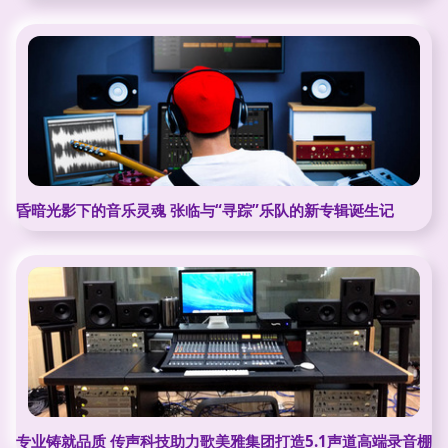
昏暗光影下的音乐灵魂 张临与“寻踪”乐队的新专辑诞生记
专业铸就品质 传声科技助力歌美雅集团打造5.1声道高端录音棚