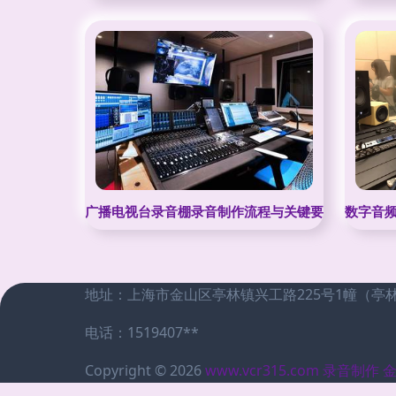
广播电视台录音棚录音制作流程与关键要点
数字音频
地址：上海市金山区亭林镇兴工路225号1幢（亭
电话：1519407**
Copyright © 2026
www.vcr315.com
录音制作