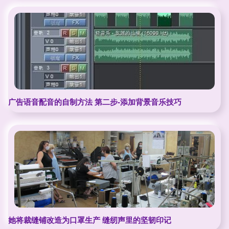
广告语音配音的自制方法 第二步-添加背景音乐技巧
她将裁缝铺改造为口罩生产 缝纫声里的坚韧印记