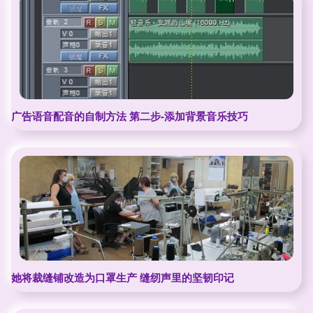
广告语音配音的自制方法 第二步-添加背景音乐技巧
她将裁缝铺改造为口罩生产 缝纫声里的坚韧印记