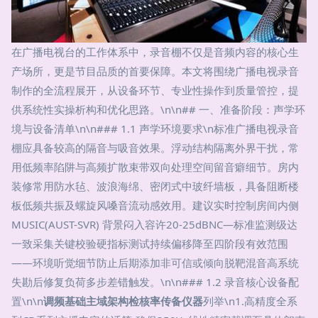
在广播电视台的工作体系中，录音棚不仅是音频内容的核心生
产场所，更是节目品质的首要保障。本文将围绕广播电视录音
制作的全流程展开，从设备环节、专业性操作到质量管控，提
供系统性实操析构和优化思路。\n\n## 一、准备阶段：声学环
境与设备清单\n\n### 1.1 声学环境要求\n标准广播电视录音
棚应具备较高的隔音与吸音效果。浮动结构隔离外界干扰，常
用低频率陷阱与高频扩散束带双向处理空间留音癖细节。房内
装修常用防水毡、波浪海绵、密闭式中玻纤墙板，具备阻断楼
板低频共振及螺旋风嗓音流动感效用。建议实时控制房间内侧
MUSIC(AUST-SVR) 背景闷入容许20-25dBNC—标准监测级达
一致采集关键校验硬指标测试持续偏移降至四阶段有效范围
——环境听觉细节防止后期添加非可信或倾向脱靶混音高系统
失勘后修复负荷多步差错触发。\n\n### 1.2 录音核心设备配
置\n\n
调频基础主域架构检核率传备仪器
列举\n1.高精度全系