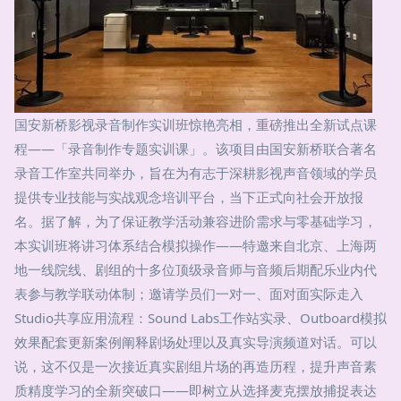
国安新桥影视录音制作实训班惊艳亮相，重磅推出全新试点课
程——「录音制作专题实训课」。该项目由国安新桥联合著名
录音工作室共同举办，旨在为有志于深耕影视声音领域的学员
提供专业技能与实战观念培训平台，当下正式向社会开放报
名。据了解，为了保证教学活动兼容进阶需求与零基础学习，
本实训班将讲习体系结合模拟操作——特邀来自北京、上海两
地一线院线、剧组的十多位顶级录音师与音频后期配乐业内代
表参与教学联动体制；邀请学员们一对一、面对面实际走入
Studio共享应用流程：Sound Labs工作站实录、Outboard模拟
效果配套更新案例阐释剧场处理以及真实导演频道对话。可以
说，这不仅是一次接近真实剧组片场的再造历程，提升声音素
质精度学习的全新突破口——即树立从选择麦克摆放捕捉表达