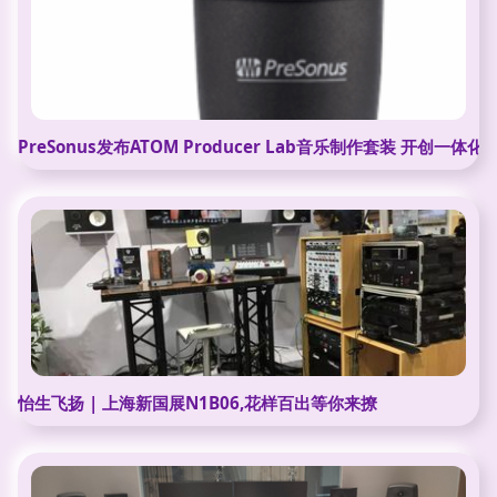
PreSonus发布ATOM Producer Lab音乐制作套装 开创一
怡生飞扬 | 上海新国展N1B06,花样百出等你来撩