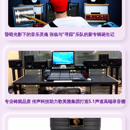
昏暗光影下的音乐灵魂 张临与“寻踪”乐队的新专辑诞生记
专业铸就品质 传声科技助力歌美雅集团打造5.1声道高端录音棚