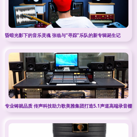
昏暗光影下的音乐灵魂 张临与“寻踪”乐队的新专辑诞生记
专业铸就品质 传声科技助力歌美雅集团打造5.1声道高端录音棚