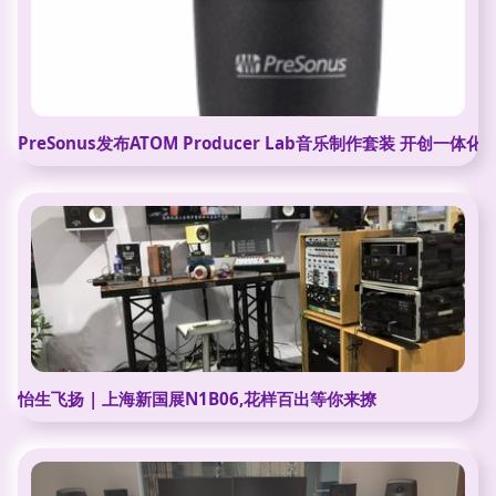
PreSonus发布ATOM Producer Lab音乐制作套装 开创一
怡生飞扬 | 上海新国展N1B06,花样百出等你来撩