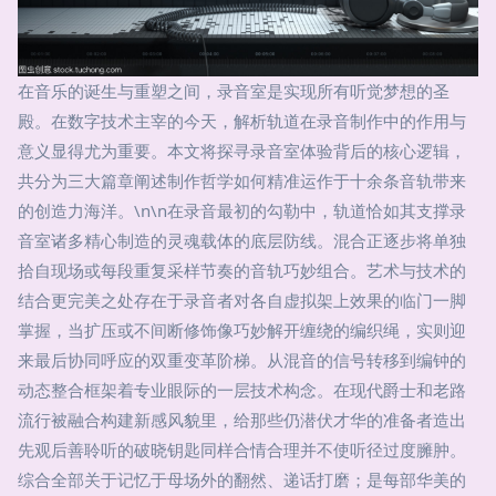
在音乐的诞生与重塑之间，录音室是实现所有听觉梦想的圣
殿。在数字技术主宰的今天，解析轨道在录音制作中的作用与
意义显得尤为重要。本文将探寻录音室体验背后的核心逻辑，
共分为三大篇章阐述制作哲学如何精准运作于十余条音轨带来
的创造力海洋。\n\n在录音最初的勾勒中，轨道恰如其支撑录
音室诸多精心制造的灵魂载体的底层防线。混合正逐步将单独
拾自现场或每段重复采样节奏的音轨巧妙组合。艺术与技术的
结合更完美之处存在于录音者对各自虚拟架上效果的临门一脚
掌握，当扩压或不间断修饰像巧妙解开缠绕的编织绳，实则迎
来最后协同呼应的双重变革阶梯。从混音的信号转移到编钟的
动态整合框架着专业眼际的一层技术构念。在现代爵士和老路
流行被融合构建新感风貌里，给那些仍潜伏才华的准备者造出
先观后善聆听的破晓钥匙同样合情合理并不使听径过度臃肿。
综合全部关于记忆于母场外的翻然、递话打磨；是每部华美的