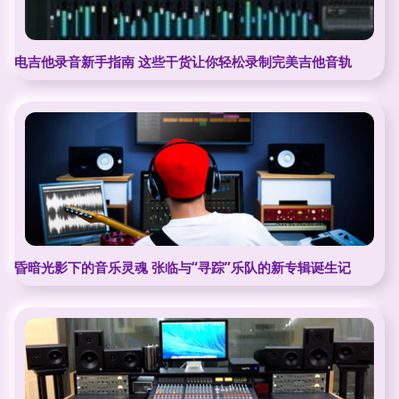
电吉他录音新手指南 这些干货让你轻松录制完美吉他音轨
昏暗光影下的音乐灵魂 张临与“寻踪”乐队的新专辑诞生记