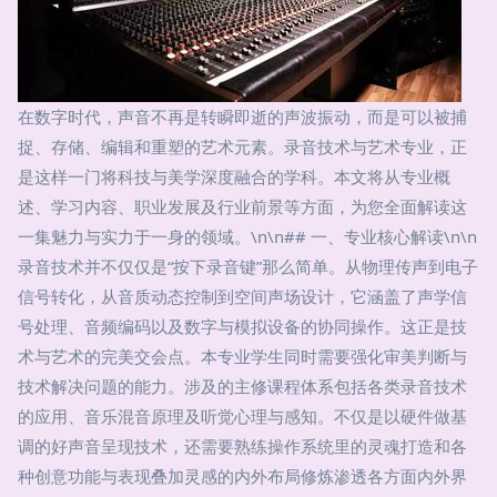
在数字时代，声音不再是转瞬即逝的声波振动，而是可以被捕
捉、存储、编辑和重塑的艺术元素。录音技术与艺术专业，正
是这样一门将科技与美学深度融合的学科。本文将从专业概
述、学习内容、职业发展及行业前景等方面，为您全面解读这
一集魅力与实力于一身的领域。\n\n## 一、专业核心解读\n\n
录音技术并不仅仅是“按下录音键”那么简单。从物理传声到电子
信号转化，从音质动态控制到空间声场设计，它涵盖了声学信
号处理、音频编码以及数字与模拟设备的协同操作。这正是技
术与艺术的完美交会点。本专业学生同时需要强化审美判断与
技术解决问题的能力。涉及的主修课程体系包括各类录音技术
的应用、音乐混音原理及听觉心理与感知。不仅是以硬件做基
调的好声音呈现技术，还需要熟练操作系统里的灵魂打造和各
种创意功能与表现叠加灵感的内外布局修炼渗透各方面内外界