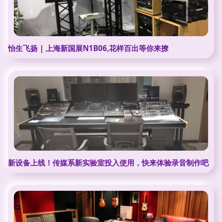
怡生飞扬 | 上海新国展N1B06,花样百出等你来撩
新设备上线！传媒系新实验室投入使用，快来体验录音制作吧