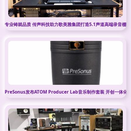
专业铸就品质 传声科技助力歌美雅集团打造5.1声道高端录音棚
PreSonus发布ATOM Producer Lab音乐制作套装 开创一